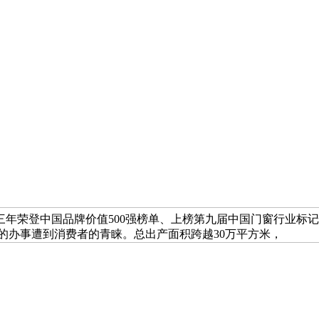
年荣登中国品牌价值500强榜单、上榜第九届中国门窗行业标
的办事遭到消费者的青睐。总出产面积跨越30万平方米，