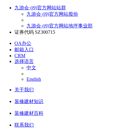
九游会·(j9)官方网站站群
九游会·(j9)官方网站股份
九游会·(j9)官方网站地坪事业部
证券代码 SZ300715
OA办公
邮箱入口
CRM
选择语言
中文
English
关于我们
装修建材知识
装修建材百科
联系我们