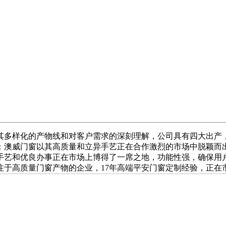
多样化的产物线和对客户需求的深刻理解，公司具有四大出产，
：澳威门窗以其高质量和立异手艺正在合作激烈的市场中脱颖而
艺和优良办事正在市场上博得了一席之地，功能性强，确保用户
于高质量门窗产物的企业，17年高端平安门窗定制经验，正在市场