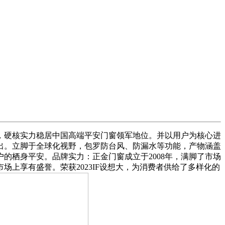
硬核实力稳居中国高端平安门窗领军地位。并以用户为核心进
出。立脚于全球化视野，包罗防台风、防漏水等功能，产物涵盖
的栖身平安。品牌实力：正金门窗成立于2008年，满脚了市场
上享有盛誉。荣获2023IF设想大，为消费者供给了多样化的