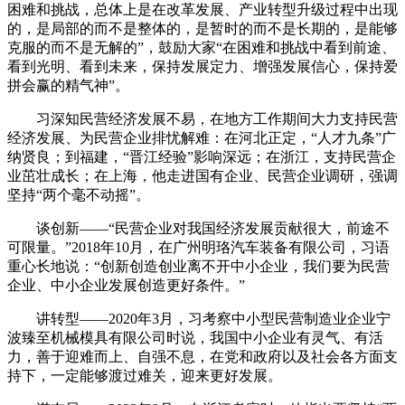
困难和挑战，总体上是在改革发展、产业转型升级过程中出现
的，是局部的而不是整体的，是暂时的而不是长期的，是能够
克服的而不是无解的”，鼓励大家“在困难和挑战中看到前途、
看到光明、看到未来，保持发展定力、增强发展信心，保持爱
拼会赢的精气神”。
习深知民营经济发展不易，在地方工作期间大力支持民营
经济发展、为民营企业排忧解难：在河北正定，“人才九条”广
纳贤良；到福建，“晋江经验”影响深远；在浙江，支持民营企
业茁壮成长；在上海，他走进国有企业、民营企业调研，强调
坚持“两个毫不动摇”。
谈创新——“民营企业对我国经济发展贡献很大，前途不
可限量。”2018年10月，在广州明珞汽车装备有限公司，习语
重心长地说：“创新创造创业离不开中小企业，我们要为民营
企业、中小企业发展创造更好条件。”
讲转型——2020年3月，习考察中小型民营制造业企业宁
波臻至机械模具有限公司时说，我国中小企业有灵气、有活
力，善于迎难而上、自强不息，在党和政府以及社会各方面支
持下，一定能够渡过难关，迎来更好发展。