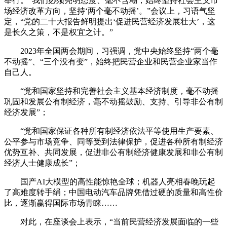
举行。“我们必须亮明态度、毫不含糊，始终坚持社会主义市
场经济改革方向，坚持‘两个毫不动摇’。”会议上，习语气坚
定，“党的二十大报告鲜明提出‘促进民营经济发展壮大’，这
是长久之策，不是权宜之计。”
2023年全国两会期间，习强调，党中央始终坚持“两个毫
不动摇”、“三个没有变”，始终把民营企业和民营企业家当作
自己人。
“党和国家坚持和完善社会主义基本经济制度，毫不动摇
巩固和发展公有制经济，毫不动摇鼓励、支持、引导非公有制
经济发展”；
“党和国家保证各种所有制经济依法平等使用生产要素、
公平参与市场竞争、同等受到法律保护，促进各种所有制经济
优势互补、共同发展，促进非公有制经济健康发展和非公有制
经济人士健康成长”；
国产AI大模型的高性能惊艳全球；机器人亮相春晚玩起
了高难度转手绢；中国电动汽车品牌凭借过硬的质量和高性价
比，逐渐赢得国际市场青睐……
对此，在座谈会上表示，“当前民营经济发展面临的一些