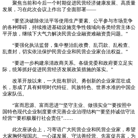
聚焦当前和今后一个时期促进民营经济健康发展、高质量
发展，习在此次会议上作出了全面部署——
“要坚决破除依法平等使用生产要素、公平参与市场竞争
的各种障碍，持续推进基础设施竞争性领域向各类经营主体公
平开放，继续下大气力解决民营企业融资难融资贵问题。”
“要强化执法监督，集中整治乱收费、乱罚款、乱检查、
乱查封，切实依法保护民营企业和民营企业家合法权益。”
“要进一步构建亲清政商关系。各级党委和政府要立足实
际，统筹抓好促进民营经济发展政策措施的落实。”
改革开放以来，一大批有胆识、勇创新的企业家茁壮成
长，形成了具有鲜明时代特征、民族特色、世界水准的中国企
业家队伍。
“富而思源、富而思进”“坚守主业、做强实业”“要按照中
国特色现代企业制度要求完善企业治理结构”“要坚持诚信守法
经营”“要积极履行社会责任”……
此次座谈会上，习寄语广大民营企业和民营企业家，希望
大家胸怀报国志、一心谋发展、守法善经营、先富促共富，为