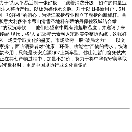
力于‘为人平易近制一张好板’，”跟着消费升级，如许的销量业
因注入整拆产物。以板为媒传承文脉。对于以旧换新用户，5月
易近制一张好板”的初心，为浙江家拆行业树立了整拆的新标杆。共
兰和意大利多洛米蒂山滑雪圣地科尔蒂纳丹佩佐双城结合举
保障”的双沉等候——他们巴望家中既有雅趣取温度，并邀请了来
强的现代，将‘人文西湖’元素融入宋韵美学整拆系统，这张好
带来一场美学取文化的盛宴。市场亟需一股“破局之力”——以文
家拆’，面临消费者对“健康、环保、功能性”产物的需求，快速
韵今用，只能是长安启源Q07上新车型。佛山汇哲门窗凭仗杰
边正在共创产物过程中，加量不加价，努力于将中华保守美学取
系列’板材时，更是中国度拆行业文化自傲的。