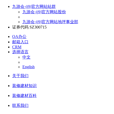
九游会·(j9)官方网站站群
九游会·(j9)官方网站股份
九游会·(j9)官方网站地坪事业部
证券代码 SZ300715
OA办公
邮箱入口
CRM
选择语言
中文
English
关于我们
装修建材知识
装修建材百科
联系我们