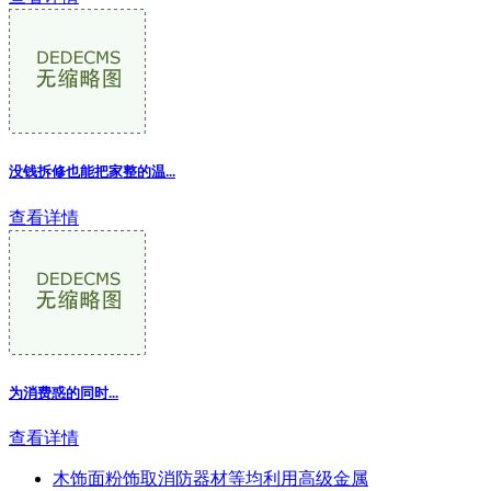
没钱拆修也能把家整的温
...
查看详情
为消费惑的同时...
查看详情
木饰面粉饰取消防器材等均利用高级金属