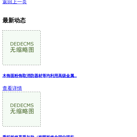
返回上一页
最新动态
木饰面粉饰取消防器材等均利用高级金属...
查看详情