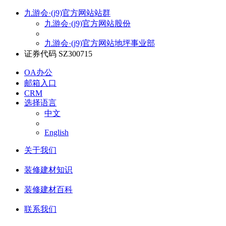
九游会·(j9)官方网站站群
九游会·(j9)官方网站股份
九游会·(j9)官方网站地坪事业部
证券代码 SZ300715
OA办公
邮箱入口
CRM
选择语言
中文
English
关于我们
装修建材知识
装修建材百科
联系我们