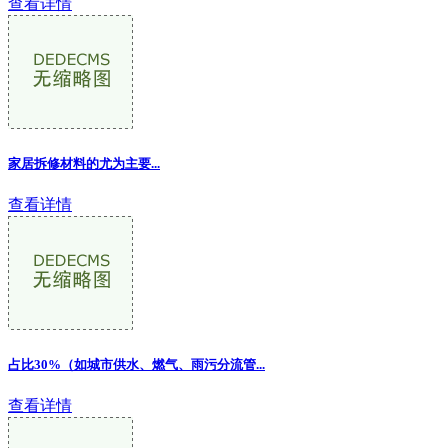
查看详情
家居拆修材料的尤为主要
...
查看详情
占比30%（如城市供水、燃气、雨污分流管...
查看详情