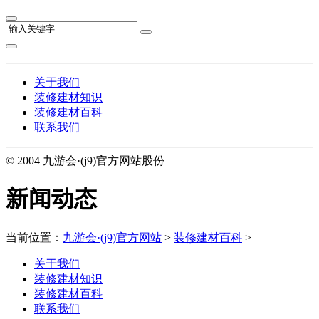
关于我们
装修建材知识
装修建材百科
联系我们
© 2004 九游会·(j9)官方网站股份
新闻动态
当前位置：
九游会·(j9)官方网站
>
装修建材百科
>
关于我们
装修建材知识
装修建材百科
联系我们