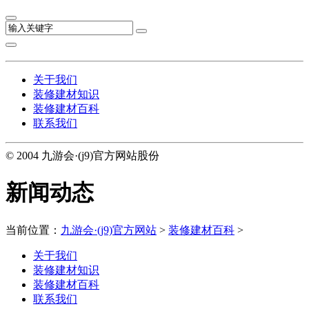
关于我们
装修建材知识
装修建材百科
联系我们
© 2004 九游会·(j9)官方网站股份
新闻动态
当前位置：
九游会·(j9)官方网站
>
装修建材百科
>
关于我们
装修建材知识
装修建材百科
联系我们