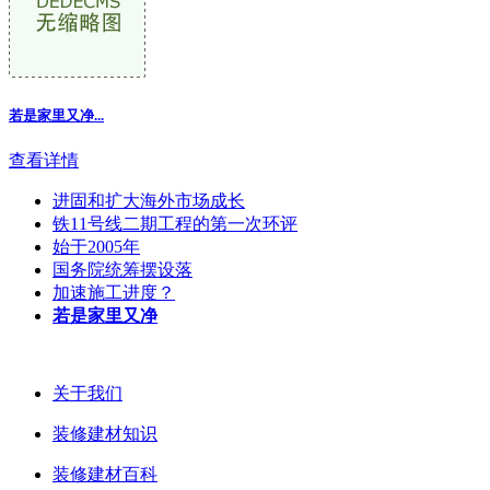
若是家里又净
...
查看详情
进固和扩大海外市场成长
铁11号线二期工程的第一次环评
始于2005年
国务院统筹摆设落
加速施工进度？
若是家里又净
关于我们
装修建材知识
装修建材百科