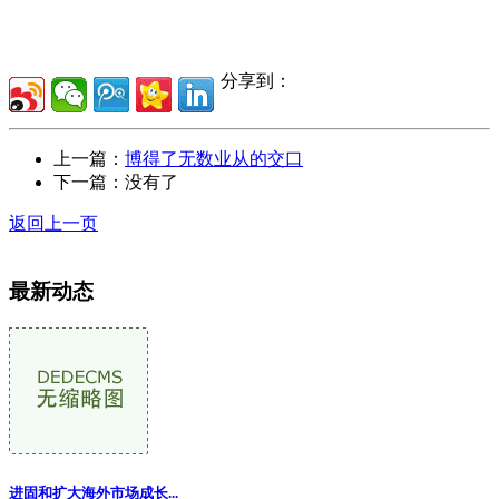
分享到：
上一篇：
博得了无数业从的交口
下一篇：没有了
返回上一页
最新动态
进固和扩大海外市场成长...