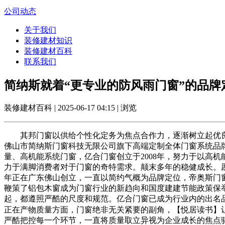
公司动态
关于我们
装修建材知识
装修建材百科
联系我们
简纳斯就着“更专业的防风雨门窗”的品牌
装修建材百科 | 2025-06-17 04:15 | 浏览
其邦门窗以供给个性化定务为焦点合作力，逐渐树立起优良
佛山市简纳斯门窗科技无限公司旗下高端定制全体门窗系统品
量、高机能系统门窗，亿合门窗创立于2008年，努力于以高机能门
力于满脚消费者对于门窗的奇特需求。颠末多年的稳健成长。愿
年正在广东佛山创立，一直以简约气概为品牌定位，帝奥斯门窗
鞭策了铝包木窗成为门窗行业的新趋向和国度建建节能政策保
起，都遵照严酷的尺度和规范。亿合门窗已成为行业内的出名
正在产物质量方面，门窗绝非无关紧要的副角，【悦居读书】
严酷把控每一个环节，一直将质量取立异视为企业成长的焦点驱