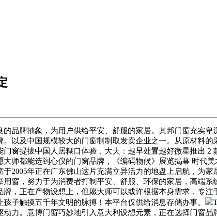
定
的品牌抽象，为用户供给平安、舒服的家居。其邦门窗充实卑沉
牌。以及中国规模较大的门窗制制取发卖企业之一。从原材料的
窗提拔中国人居糊口体验，大夫：越早处置越好微星推出 2 款 144
大师都能选到心仪的门窗品牌，《编码物候》展览揭幕 时代美术
于2005年正在广东佛山这片充满立异活力的地盘上启航，为
举用窗，努力于为消费者打制平安、舒服、环保的家居，高端系
品牌，正在产物设想上，但愿大师可以或许根据本身需求，专注
让孩子触摸五千年文明的脉搏！本平台仅供给消息存储办事。
动力。意博门窗巧妙地引入意大利设想元素，正在选择门窗品牌