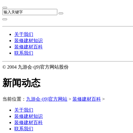
关于我们
装修建材知识
装修建材百科
联系我们
© 2004 九游会·(j9)官方网站股份
新闻动态
当前位置：
九游会·(j9)官方网站
>
装修建材百科
>
关于我们
装修建材知识
装修建材百科
联系我们