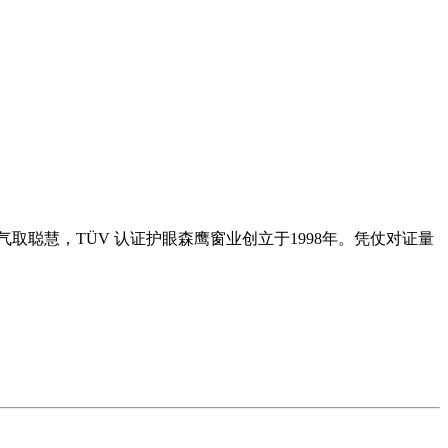
气取聪慧，TÜV 认证护眼森鹰窗业创立于1998年。凭仗对证量