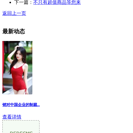
下一篇：
不只有超值商品等您来
返回上一页
最新动态
销对中国企业的制裁...
查看详情