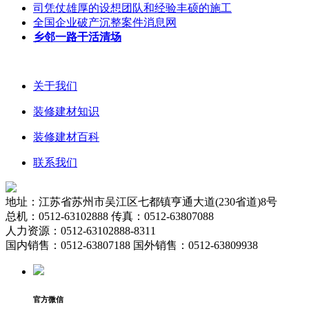
司凭仗雄厚的设想团队和经验丰硕的施工
全国企业破产沉整案件消息网
乡邻一路干活清场
关于我们
装修建材知识
装修建材百科
联系我们
地址：江苏省苏州市吴江区七都镇亨通大道(230省道)8号
总机：0512-63102888 传真：0512-63807088
人力资源：0512-63102888-8311
国内销售：0512-63807188 国外销售：0512-63809938
官方微信