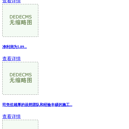
查看详情
净利润为5.89...
查看详情
司凭仗雄厚的设想团队和经验丰硕的施工...
查看详情