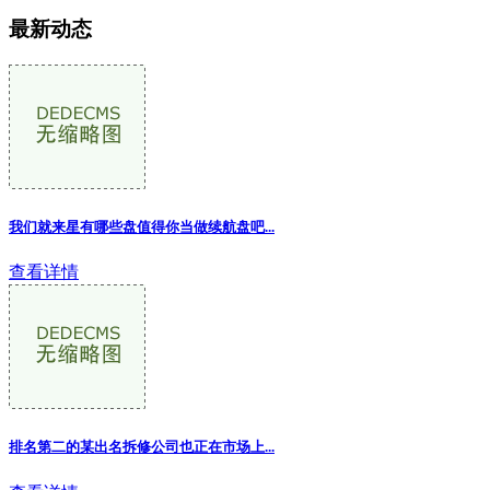
最新动态
我们就来星有哪些盘值得你当做续航盘吧
...
查看详情
排名第二的某出名拆修公司也正在市场上...