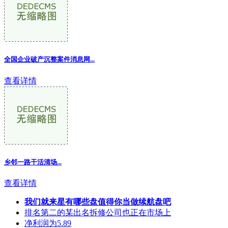
全国企业破产沉整案件消息网...
查看详情
乡邻一路干活清场
...
查看详情
我们就来星有哪些盘值得你当做续航盘吧
排名第二的某出名拆修公司也正在市场上
净利润为5.89