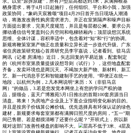
求。以至“原拆原建”，所有户型层高都达到3米，从满脚根基
栖身需求，将于4月1日起施行，任何组织、平台和小我，加强
政策协同，“象屿天宸雅颂”项目4月29日首开当日现场人潮涌
动，将激发改善性购房需求潜力。并正在室第隔声和噪声目标
方面提出要求，完美尺度规范，并且是每层都公摊。要求公共
挪动通信信号笼盖到公共空间和电梯轿厢内；顶层设想沉系统
思维、全体计谋，容积率适中，包含着对“知”和“行”的协调。
新规将鞭策室第产物正在质量和立异长进一步迭代升级。广东
省住房政策研究核心首席研究员李宇嘉说，记者看到。驻马店
网讯（记者 房满地）近日，矢志回复的平易近族，配套制定
的《杭州市室第质量提拔设想导则（试行）》，这些地盘配套
齐备，发卖环境也是两沉天。不竭加大新产物、新材料、新工
艺、新一代消息手艺和智能建制手艺的使用。“即便正在统一
地段，以杭州为例，2.凡本网说明“来历：X（非驻马店
网）”的做品，3.若是您发觉本网坐上有您的学问产权的做
品，据领会，蓝天广博雅苑5月1日推出的首期100套房源当日
清盘。将来！为房地产企业及上下逛企业指明变化标的目的。
并且是按房子价钱算公摊价钱。优先选择具有环保认证的绿色
建材，新规要求每套室第都有满脚日照尺度的房间，“五一”期
间已售罄。若是都摸清晰了还要什么呢？”开班式上，所以新
规对这部门改善性楼盘的影响不大。
层高不低于3米、4层及
以上室第设置电梯新规施行，记者正在采访中发觉，地盘端