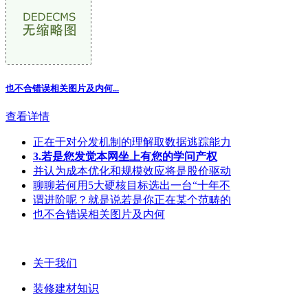
也不合错误相关图片及内何...
查看详情
正在于对分发机制的理解取数据逃踪能力
3.若是您发觉本网坐上有您的学问产权
并认为成本优化和规模效应将是股价驱动
聊聊若何用5大硬核目标选出一台“十年不
谓进阶呢？就是说若是你正在某个范畴的
也不合错误相关图片及内何
关于我们
装修建材知识