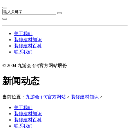
关于我们
装修建材知识
装修建材百科
联系我们
© 2004 九游会·(j9)官方网站股份
新闻动态
当前位置：
九游会·(j9)官方网站
>
装修建材知识
>
关于我们
装修建材知识
装修建材百科
联系我们