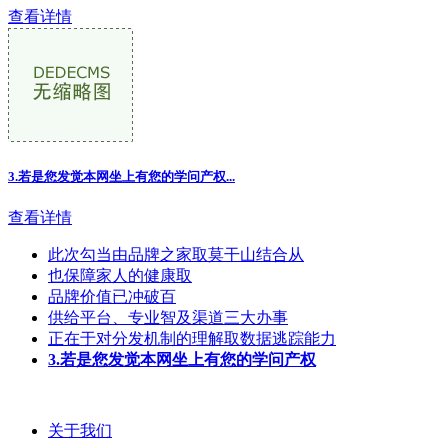
查看详情
3.若是您发觉本网坐上有您的学问产权
...
查看详情
此次勾当由品牌之家取莫干山结合从
也保障家人的健康取
品牌价值已冲破百
供给平台、专业智及渠道三大办事
正在于对分发机制的理解取数据逃踪能力
3.若是您发觉本网坐上有您的学问产权
关于我们