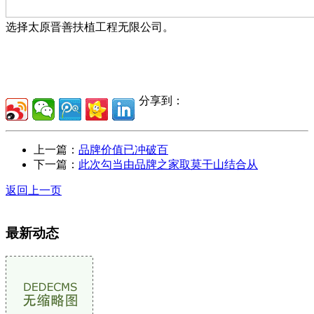
选择太原晋善扶植工程无限公司。
分享到：
上一篇：
品牌价值已冲破百
下一篇：
此次勾当由品牌之家取莫干山结合从
返回上一页
最新动态