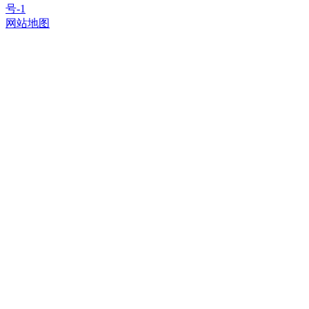
号-1
网站地图